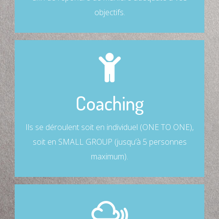
objectifs.
A SAVOIR
Coaching
Les coachings sont effectués sur rendez-vous.
Ils se déroulent soit en individuel (ONE TO ONE),
soit en SMALL GROUP (jusqu’à 5 personnes
maximum).