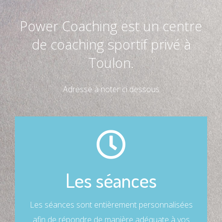
Power Coaching est un centre
de coaching sportif privé à
Toulon.
Adresse à noter ci dessous
L'ENCADREMENT
Les séances
Chaque entraînement est dirigé et encadré par
un coach diplômé d’état.
Les séances sont entièrement personnalisées
afin de répondre de manière adéquate à vos