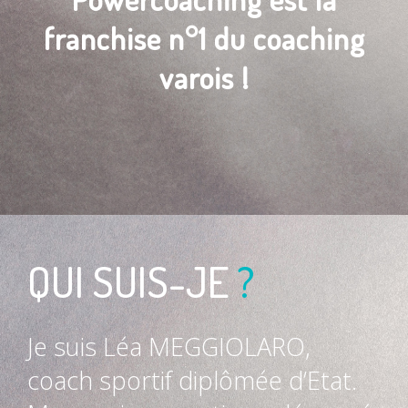
franchise n°1 du coaching
varois !
QUI SUIS-JE
?
Je suis Léa MEGGIOLARO,
coach sportif diplômée d’Etat.