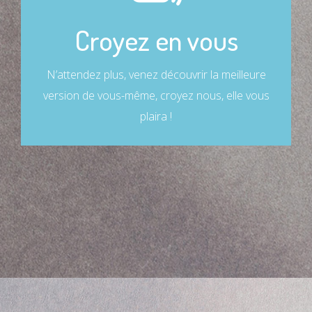
FAITES VOUS CONFIANCE
Croyez en vous
Si vous êtes motivés et que vous vous faites
confiance, rien ne peut vous arrêter !
N’attendez plus, venez découvrir la meilleure
version de vous-même, croyez nous, elle vous
plaira !