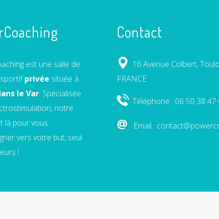
rCoaching
Contact
ching est une salle de
16 Avenue Colbert, Toulo
sportif
privée
située à
FRANCE
ans le Var
. Spécialisée
Téléphone : 06 50 38 47
ectrostimulation, notre
@
t là pour vous
Email : contact@powerco
er vers votre but, seul
eurs !