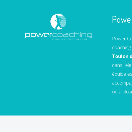
Powe
Power Coa
coaching 
Toulon d
dans l'él
équipe es
accompagn
ou à plusi